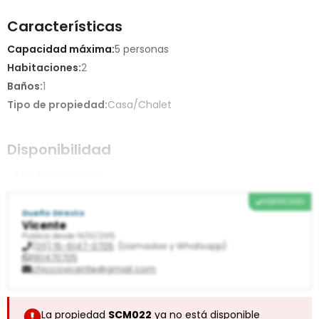
Características
Capacidad máxima:
5 personas
Habitaciones:
2
Baños:
1
Tipo de propiedad:
Casa/Chalet
Disponibilidad
Solo en temporada
VERIFICADO
Dueño Directo
Vicente
Publica desde 19/10/2015
(011) 15-6147-0705
(Llamadas y Whatsapp)
1161470705
chiccovicente@gmail.com
La propiedad
SCM022
ya no está disponible