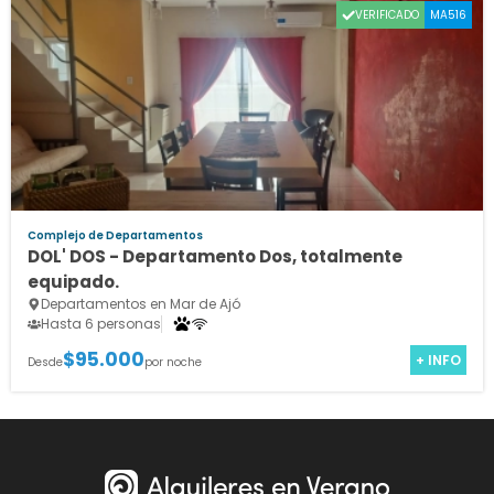
VERIFICADO
MA516
Complejo de Departamentos
DOL' DOS - Departamento Dos, totalmente
equipado.
Departamentos en Mar de Ajó
Hasta 6 personas
$95.000
+ INFO
Desde
por noche