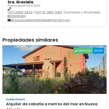
Sra. Graciela
Publica desde 15/12/2009
(011) 2069-5632
|
(011) 15-3810-6183
(Llamadas y WhatsApp)
1138106183
elmundodepichilandia@hotmail.com
Propiedades similares
VERIFICADO
NA059
Dueño Directo
Alquiler de cabaña a metros del mar en Nueva