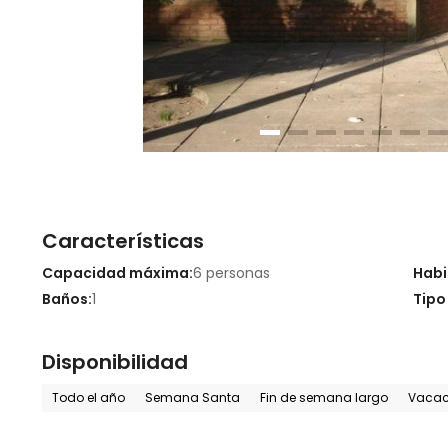
Características
Capacidad máxima:
6 personas
Habi
Baños:
1
Tipo
Disponibilidad
Todo el año
Semana Santa
Fin de semana largo
Vacaci