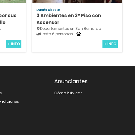
Dueño Directo
por sus
3 Ambientes en 3º Piso con
io
Ascensor
o
Departamentos en San Bernardo
Hasta 6 personas
+ INFO
+ INFO
Anunciantes
s
Cómo Publicar
ondiciones