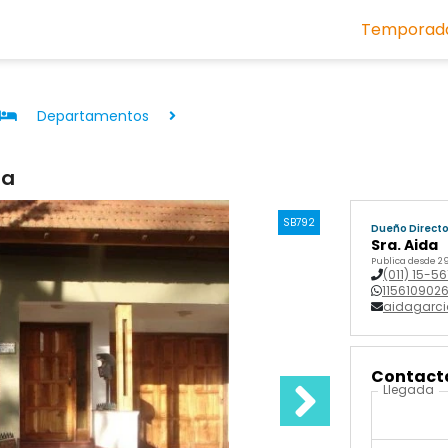
Temporada
Departamentos
ra
SB792
Dueño Direct
Sra. Aida
Publica desde 29
(011) 15-5
115610902
aidagarc
Contactá
Llegada