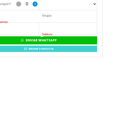
viajan?
–
+
Grupo
ellido
Teléfono