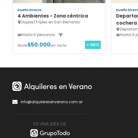
Dueño Directo
Dueño Direc
4 Ambientes - Zona céntrica
Departa
Dúplex/Tríplex en San Bernardo
cochera 
Departam
Hasta 6 personas
Hasta 6 
$50.000
+ INFO
Desde
por noche
info@alquileresenverano.com.ar
ES UNA IDEA DE: