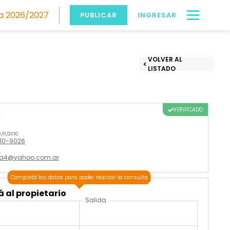
 2026/2027
PUBLICAR
INGRESAR
VOLVER AL
LISTADO
VERIFICADO
o
/11/2010
610-9026
6
ia4@yahoo.com.ar
Completá los datos para poder realizar la consulta
 al propietario
Salida