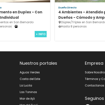
to
Dueño Directo
mento en Duplex - Con
4 Ambientes - Atendido 
Individual
Dueños - Cómodo y Ampl
entos en San Bernardo
Dúplex/Tríplex en San Bernard
personas
Hasta 8 personas
+ INFO
Nuestros portales
Empresa
Aguas Verdes
Sobre Nosotro
Costa del Este
Términos y C
La Lucila
Contactanos
Las Toninas
Seguinos
Mar de Ajó