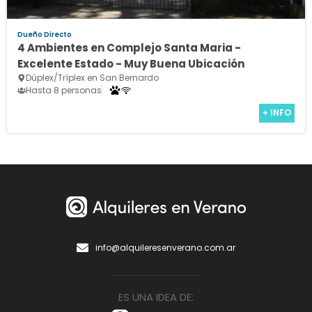
Dueño Directo
4 Ambientes en Complejo Santa Maria -
Excelente Estado - Muy Buena Ubicación
Dúplex/Tríplex en San Bernardo
Hasta 8 personas
+ INFO
info@alquileresenverano.com.ar
ES UNA IDEA DE: