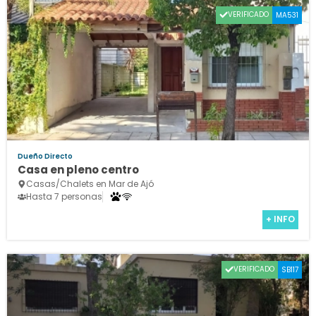
VERIFICADO
MA531
Dueño Directo
Casa en pleno centro
Casas/Chalets en Mar de Ajó
Hasta 7 personas
+ INFO
VERIFICADO
SB117