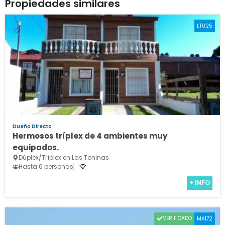
Propiedades similares
LT025
Dueño Directo
Hermosos tríplex de 4 ambientes muy
equipados.
Dúplex/Tríplex en Las Toninas
Hasta 6 personas
+ INFO
VERIFICADO
MA172