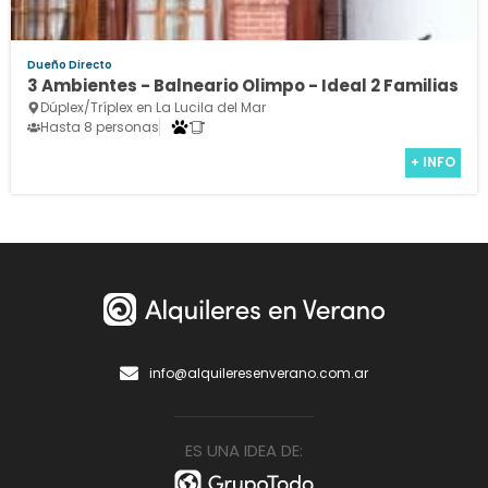
Dueño Directo
3 Ambientes - Balneario Olimpo - Ideal 2 Familias
Dúplex/Tríplex en La Lucila del Mar
Hasta 8 personas
+ INFO
info@alquileresenverano.com.ar
ES UNA IDEA DE: