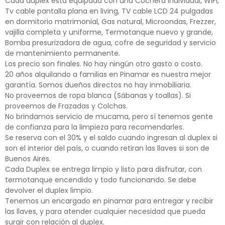
Cada duplex está equipada con una Cochera individual, WIFI,
Tv cable pantalla plana en living, TV cable LCD 24 pulgadas
en dormitorio matrimonial, Gas natural, Microondas, Frezzer,
vajilla completa y uniforme, Termotanque nuevo y grande,
Bomba presurizadora de agua, cofre de seguridad y servicio
de mantenimiento permanente.
Los precio son finales. No hay ningún otro gasto o costo.
20 años alquilando a familias en Pinamar es nuestra mejor
garantía. Somos dueños directos no hay inmobiliaria.
No proveemos de ropa blanca (Sábanas y toallas). Si
proveemos de Frazadas y Colchas.
No brindamos servicio de mucama, pero sí tenemos gente
de confianza para la limpieza para recomendarles.
Se reserva con el 30% y el saldo cuando ingresan al duplex si
son el interior del país, o cuando retiran las llaves si son de
Buenos Aires.
Cada Duplex se entrega limpio y listo para disfrutar, con
termotanque encendido y todo funcionando. Se debe
devolver el duplex limpio.
Tenemos un encargado en pinamar para entregar y recibir
las llaves, y para atender cualquier necesidad que pueda
surgir con relación al duplex.