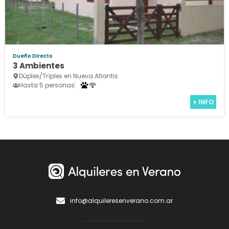
Dueño Directo
3 Ambientes
Dúplex/Tríplex en Nueva Atlantis
Hasta 5 personas
+ INFO
info@alquileresenverano.com.ar