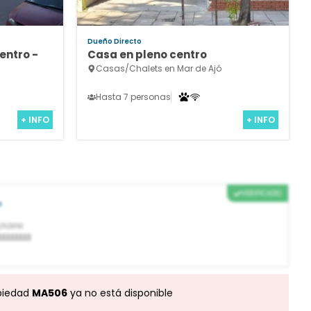
Dueño Directo
entro -
Casa en pleno centro
Casas/Chalets en Mar de Ajó
Hasta 7 personas
+ INFO
+ INFO
VERIFICADO
o
/11/2010
xxxxxxxx
piedad
MA506
ya no está disponible