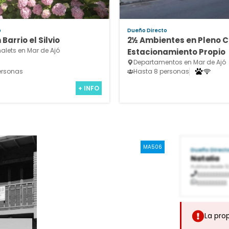
o
Dueño Directo
Barrio el Silvio
2½ Ambientes en Pleno C
lets en Mar de Ajó
Estacionamiento Propio
Departamentos en Mar de Ajó
ersonas
Hasta 8 personas
+ INFO
MA506
Dueño Direct
Natalia
Publica desde 12
xxxxxxxxxx
xxxxxxxxxx
La pro