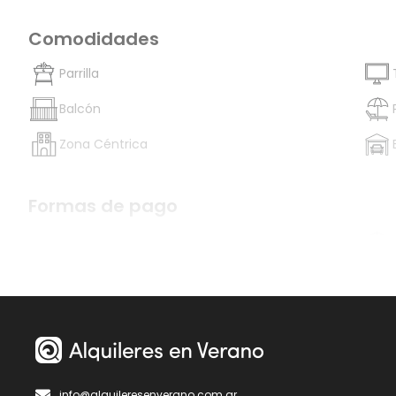
Comodidades
Parrilla
Balcón
Zona Céntrica
Formas de pago
Efectivo
info@alquileresenverano.com.ar