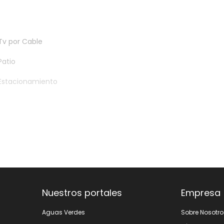
Tv por Cable
Patio
Estacionamiento
Transferencia Bancaria
Nuestros portales
Empresa
Aguas Verdes
Sobre Nosotro