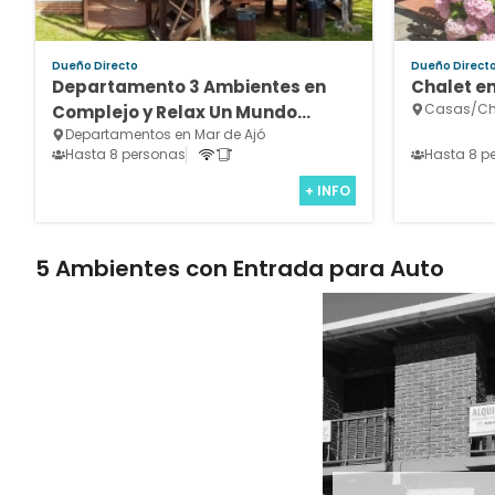
Dueño Directo
Dueño Direct
Departamento 3 Ambientes en
Chalet en 
Casas/Cha
Complejo y Relax Un Mundo
Departamentos en Mar de Ajó
Aparte - Barrio San Rafael
Hasta 8 personas
Hasta 8 p
+ INFO
5 Ambientes con Entrada para Auto