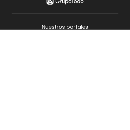
¡Realizá
tu Multiconsulta!
FILTRAR
Nuestros portales
Aguas Verdes
Costa del Este
La Lucila
Las Toninas
Mar de Ajó
Mar del Tuyú
San Bernardo
San Clemente
Santa Teresita
Villa Gesell
Empresa