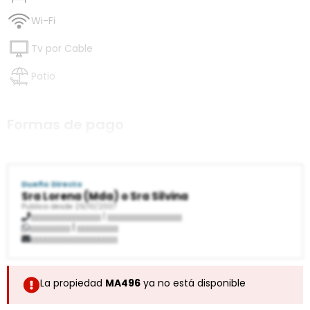
Wi-Fi
Tv por Cable
Patio
Formas de pago
Transferencia Bancaria
Dueño Directo
Sra Lorena (Mda) o Sra Silvina
Publica desde 29/10/2007
xxxxxxxxxxxxxxxxx
|
xxxxxxxxxxxxxxxxxx
xxxxxxxxxx
|
xxxxxxxxxx
xxxxxxxxxxxxxxxxxxxxx
La propiedad
MA496
ya no está disponible