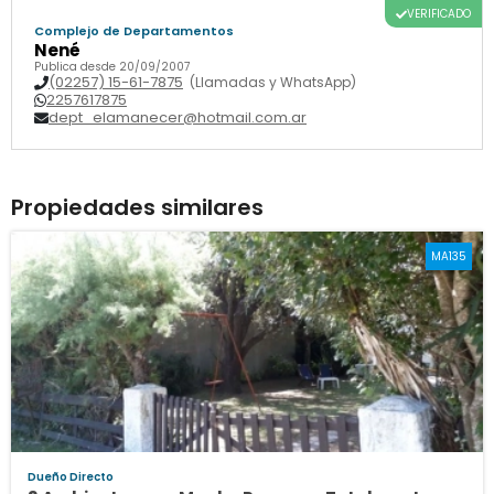
VERIFICADO
Complejo de Departamentos
Nené
Publica desde 20/09/2007
(02257) 15-61-7875
(Llamadas y WhatsApp)
2257617875
dept_elamanecer@hotmail.com.ar
Propiedades similares
MA135
Dueño Directo