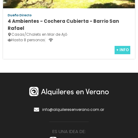
Dueño Directo
4 Ambientes - Cochera Cubierta - Barrio San
Rafael
Casas/Chalets en Mar de Ajó
Hasta 8 personas
+ INFO
info@alquileresenverano.com.ar
ES UNA IDEA DE: