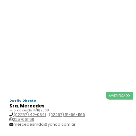
VERIFICADO
Dueño Directo
Sra. Mercedes
Publica desde 14/11/2008
(02257) 42-0341
|
(02257) 15-66-1166
2257661166
mercedesmda@yahoo.com.ar