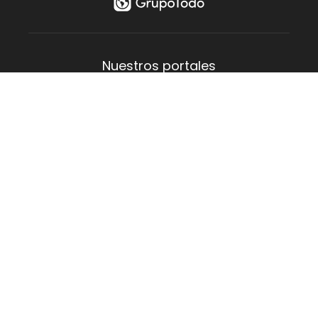
¡Realizá
tu Multiconsulta!
FILTRAR
Nuestros portales
Aguas Verdes
Costa del Este
La Lucila
Las Toninas
Mar de Ajó
Mar del Tuyú
San Bernardo
San Clemente
Santa Teresita
Villa Gesell
Empresa