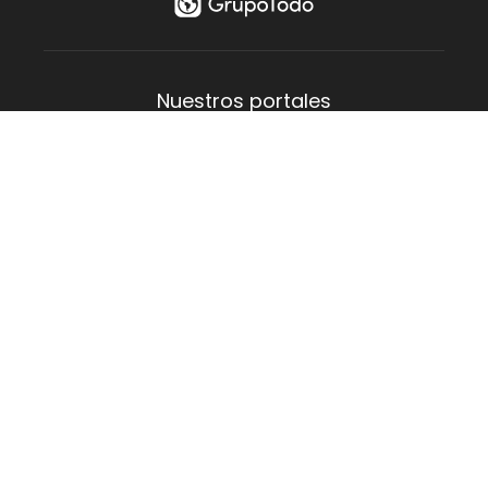
¡Realizá
tu Multiconsulta!
FILTRAR
Nuestros portales
Aguas Verdes
Costa del Este
La Lucila
Las Toninas
Mar de Ajó
Mar del Tuyú
San Bernardo
San Clemente
Santa Teresita
Villa Gesell
Empresa