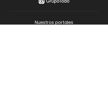
¡Realizá
tu Multiconsulta!
FILTRAR
Nuestros portales
Aguas Verdes
Costa del Este
La Lucila
Las Toninas
Mar de Ajó
Mar del Tuyú
San Bernardo
San Clemente
Santa Teresita
Villa Gesell
Empresa