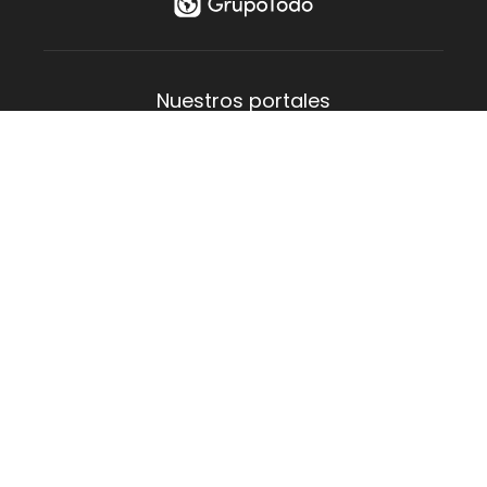
¡Realizá
tu Multiconsulta!
FILTRAR
Nuestros portales
Aguas Verdes
Costa del Este
La Lucila
Las Toninas
Mar de Ajó
Mar del Tuyú
San Bernardo
San Clemente
Santa Teresita
Villa Gesell
Empresa