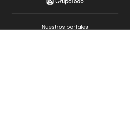
¡Realizá
tu Multiconsulta!
FILTRAR
Nuestros portales
Aguas Verdes
Costa del Este
La Lucila
Las Toninas
Mar de Ajó
Mar del Tuyú
San Bernardo
San Clemente
Santa Teresita
Villa Gesell
Empresa