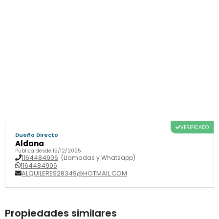
VERIFICADO
Dueño Directo
Aldana
Publica desde 15/12/2025
1164484906
(Llamadas y Whatsapp)
1164484906
ALQUILERES28349@HOTMAIL.COM
Propiedades similares