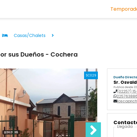
Temporada
Casas/Chalets
por sus Dueños - Cochera
SC029
Dueño Direct
Sr. Osval
Publica desde 2
(02257) 1
225763886
loscapri
Contactá
Llegada