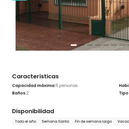
Características
Capacidad máxima:
6 personas
Habi
Baños:
2
Tipo
Disponibilidad
Todo el año
Semana Santa
Fin de semana largo
Vacaci