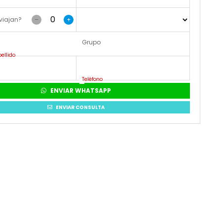
viajan?
–
+
Grupo
ellido
Teléfono