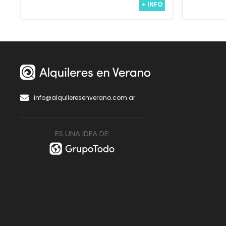
+ INFO
info@alquileresenverano.com.ar
ES UNA IDEA DE: