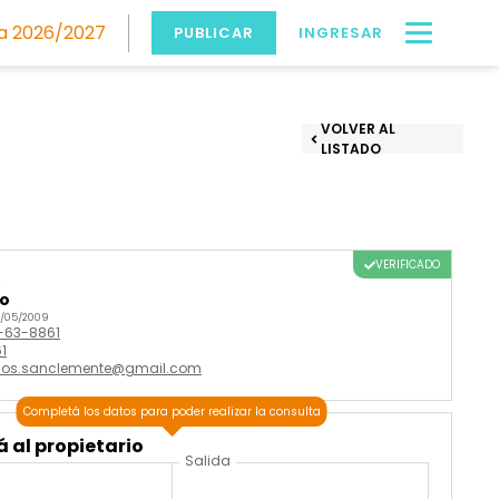
 2026/2027
PUBLICAR
INGRESAR
VOLVER AL
LISTADO
VERIFICADO
o
do
2/05/2009
5-63-8861
1
chos.sanclemente@gmail.com
Completá los datos para poder realizar la consulta
 al propietario
Salida