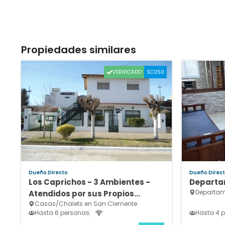
Propiedades similares
VERIFICADO
SC050
Dueño Directo
Dueño Direc
Los Caprichos - 3 Ambientes -
Departa
Departam
Atendidos por sus Propios
Casas/Chalets en San Clemente
Dueños - Cochera Cubierta
Hasta 6 personas
Hasta 4 