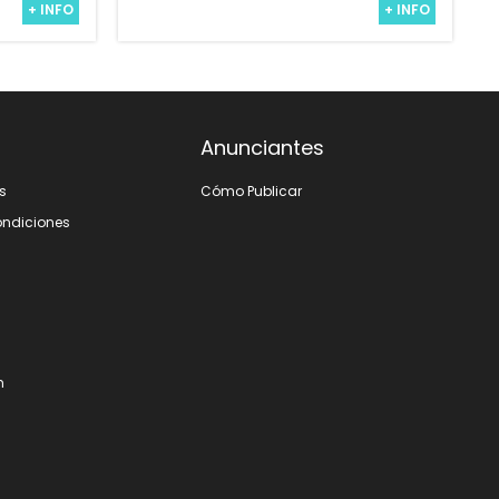
+ INFO
+ INFO
Anunciantes
s
Cómo Publicar
ondiciones
m