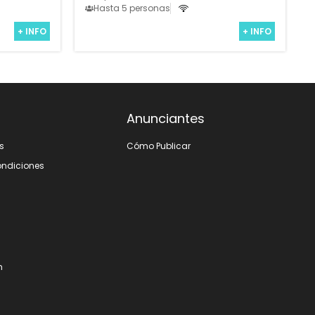
Hasta 5 personas
+ INFO
+ INFO
Anunciantes
s
Cómo Publicar
ondiciones
m