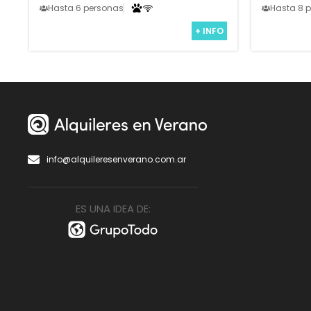
Hasta 6 personas
Hasta 8 
+ INFO
info@alquileresenverano.com.ar
ES UNA IDEA DE: