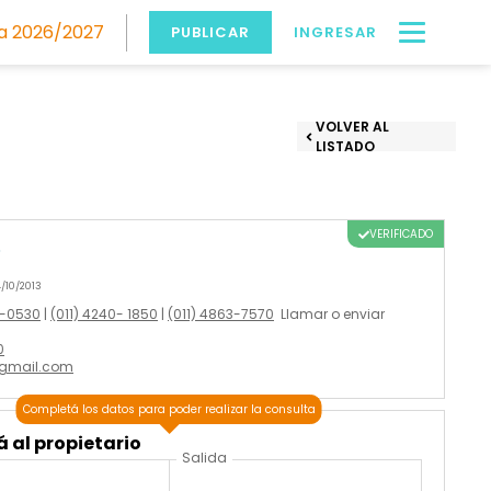
 2026/2027
PUBLICAR
INGRESAR
VOLVER AL
LISTADO
VERIFICADO
o
/10/2013
7-0530
|
(011) 4240- 1850
|
(011) 4863-7570
Llamar o enviar
0
gmail.com
Completá los datos para poder realizar la consulta
 al propietario
Salida