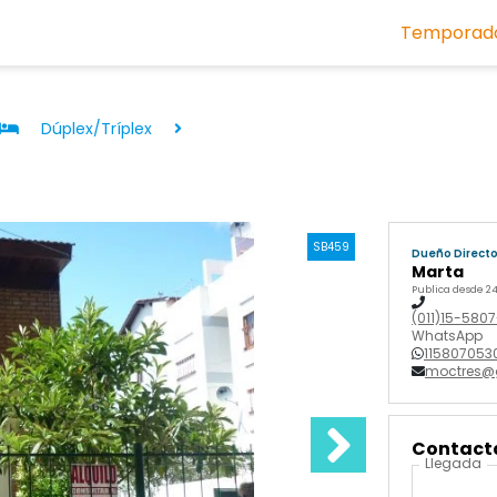
Temporada
Dúplex/Tríplex
SB459
Dueño Direct
Marta
Publica desde 24
(011)15-580
WhatsApp
115807053
moctres@
Contactá
Llegada