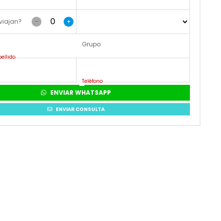
viajan?
–
+
Grupo
ellido
Teléfono