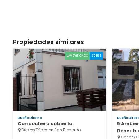
Propiedades similares
VERIFICADO
SB456
Dueño Directo
Dueño Direc
Con cochera cubierta
5 Ambie
Dúplex/Tríplex en San Bernardo
Descubie
Casas/Ch
Excelent