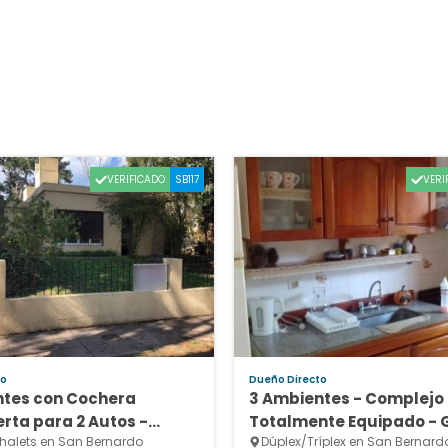
VERIFICADO
VERI
SB117
to
Dueño Directo
ntes con Cochera
3 Ambientes - Complejo
rta para 2 Autos -
Totalmente Equipado -
alets en San Bernardo
Dúplex/Tríplex en San Bernard
e Estado