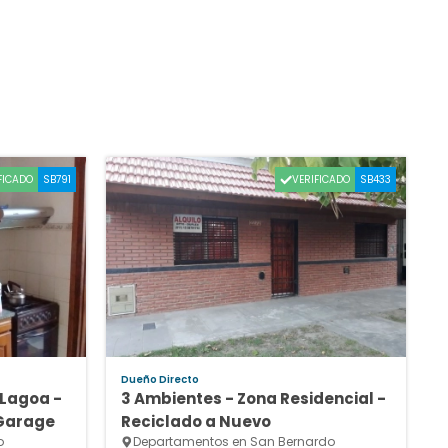
FICADO
VERIFICADO
SB791
SB433
Dueño Directo
 Lagoa -
3 Ambientes - Zona Residencial -
 Garage
Reciclado a Nuevo
o
Departamentos en San Bernardo