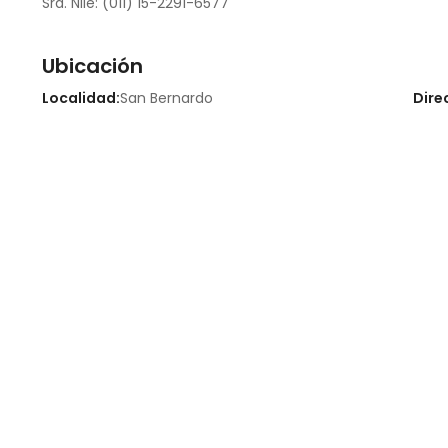
Sra. Nile: (011) 15-2291-6577
Ubicación
Localidad:
San Bernardo
Dire