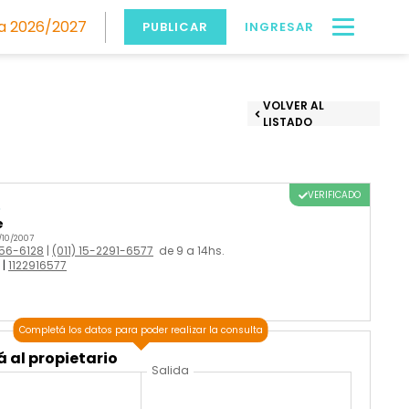
 2026/2027
PUBLICAR
INGRESAR
VOLVER AL
LISTADO
VERIFICADO
o
e
/10/2007
756-6128
|
(011) 15-2291-6577
de 9 a 14hs.
|
1122916577
Completá los datos para poder realizar la consulta
 al propietario
Salida