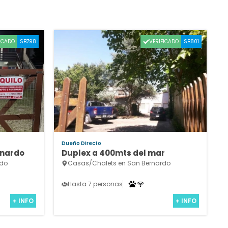
ICADO
VERIFICADO
SB798
SB801
Dueño Directo
rnardo
Duplex a 400mts del mar
rdo
Casas/Chalets en San Bernardo
Hasta 7 personas
+ INFO
+ INFO