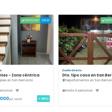
VERIFICADO
VERIF
SB545
to
Dueño Directo
tes - Zona céntrica
Dto. tipo casa en San Be
íplex en San Bernardo
Departamentos en San Berna
personas
Hasta 6 personas
.000
+ INFO
por noche