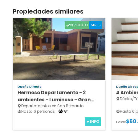
Propiedades similares
VERIFICADO
SB755
Dueño Directo
Dueño Direc
Hermoso Departamento - 2
4 Ambien
Dúplex/Tr
ambientes - Luminoso - Gran
Departamentos en San Bernardo
Confort.
Hasta 6 personas
Hasta 6 
$50
+ INFO
Desde