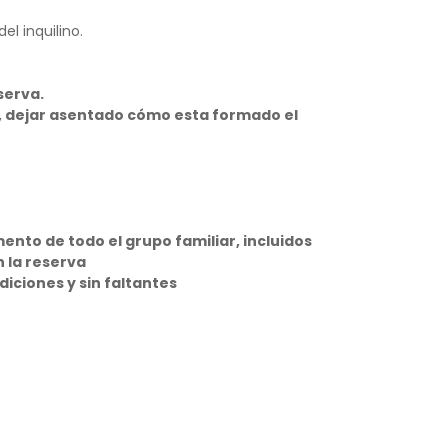
l inquilino.
eserva.
ta, dejar asentado cómo esta formado el
ento de todo el grupo familiar, incluidos
n la reserva
iciones y sin faltantes