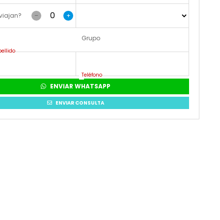
viajan?
–
+
Grupo
ellido
Teléfono