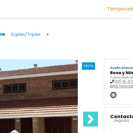
Temporada
Dúplex/Tríplex
SB205
Dueño Direct
Rosa y Nil
Publica desde 18
(011) 15-5
1157566128
Contactá
Llegada