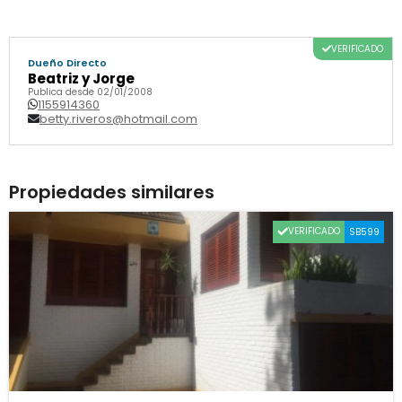
VERIFICADO
Dueño Directo
Beatriz y Jorge
Publica desde 02/01/2008
1155914360
betty.riveros@hotmail.com
Propiedades similares
VERIFICADO
SB599