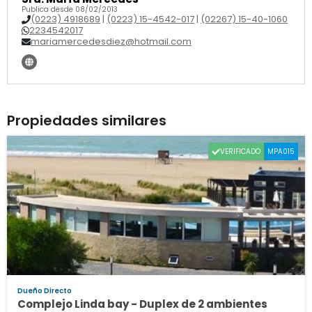
Publica desde 08/02/2013
(0223) 4918689
|
(0223) 15-4542-017
|
(02267) 15-40-1060
2234542017
mariamercedesdiez@hotmail.com
Propiedades similares
VERIFICADO
MPA015
Dueño Directo
Complejo Linda bay - Duplex de 2 ambientes