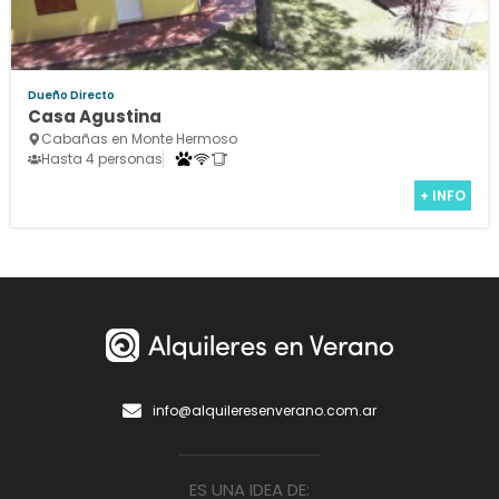
Dueño Directo
Casa Agustina
Cabañas en Monte Hermoso
Hasta 4 personas
+ INFO
info@alquileresenverano.com.ar
ES UNA IDEA DE: