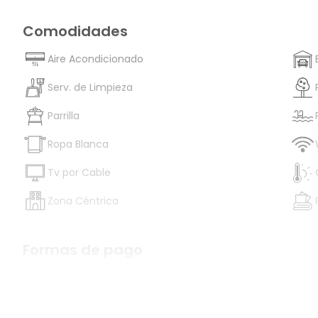
Comodidades
Aire Acondicionado
Serv. de Limpieza
Parrilla
Ropa Blanca
Tv por Cable
Zona Céntrica
Formas de pago
Efectivo