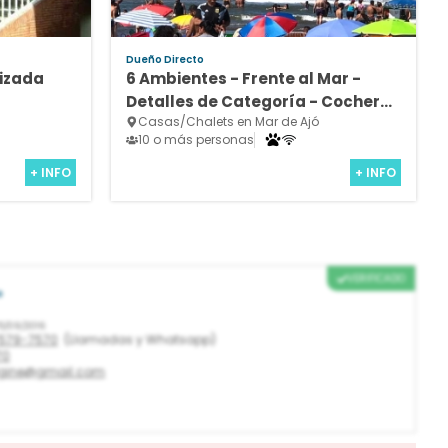
Dueño Directo
tizada
6 Ambientes - Frente al Mar -
Detalles de Categoría - Cochera
Casas/Chalets en Mar de Ajó
Cubierta
10 o más personas
+ INFO
+ INFO
VERIFICADO
o
5/09/2016
-579-7570
(Llamadas y Whatsapp)
70
agine@gmail.com