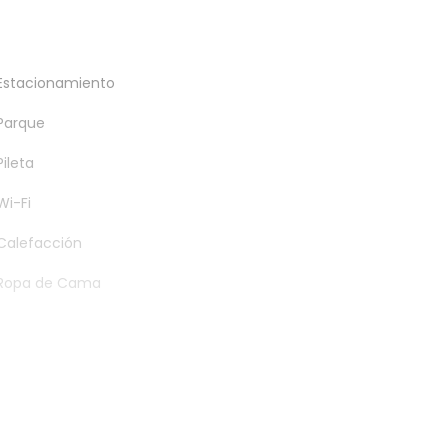
Estacionamiento
Parque
Pileta
Wi-Fi
Calefacción
Ropa de Cama