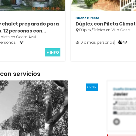
o
Dueño Directo
e chalet preparado para
Dúplex con Pileta Clima
Dúplex/Tríplex en Villa Gesell
s. 12 personas con
lets en Costa Azul
onitoreada.
personas
10 o más personas
+ INFO
con servicios
CR017
Dueño Direct
Javier
Publica desde 0
(0223) 15
22357975
cariloim