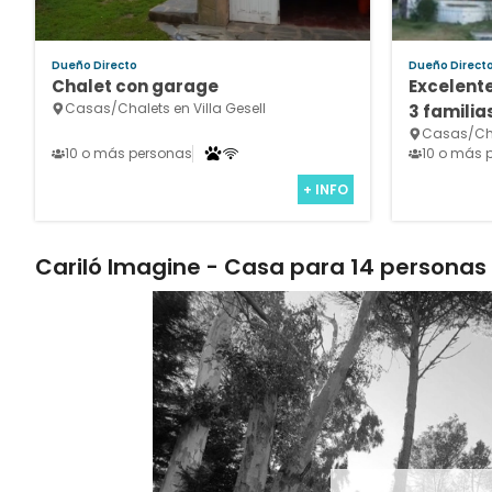
Dueño Directo
Dueño Direct
Chalet con garage
Excelent
Casas/Chalets en Villa Gesell
3 familia
Casas/Cha
alarma m
10 o más personas
10 o más 
+ INFO
Cariló Imagine - Casa para 14 personas 