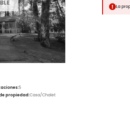
BLE
La pro
taciones:
5
de propiedad:
Casa/Chalet