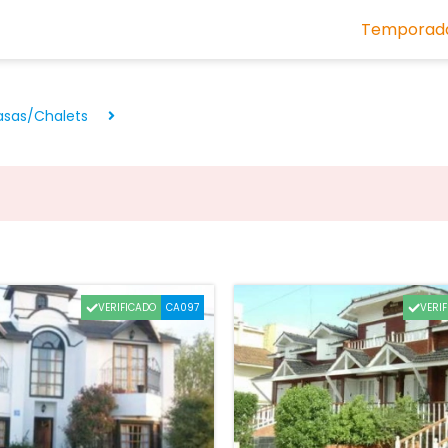
Temporada
sas/Chalets
.
VERIFICADO
VERI
CA097