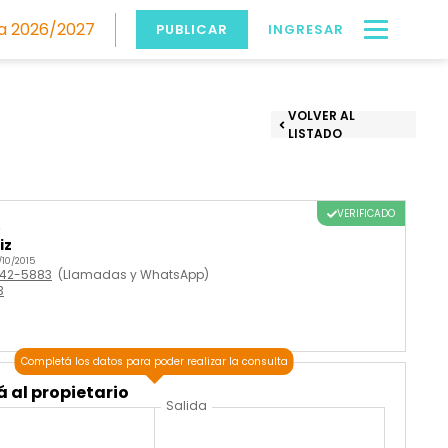
 2026/2027
PUBLICAR
INGRESAR
VOLVER AL
LISTADO
VERIFICADO
o
iz
/10/2015
642-5883
(Llamadas y WhatsApp)
3
Completá los datos para poder realizar la consulta
 al propietario
Salida