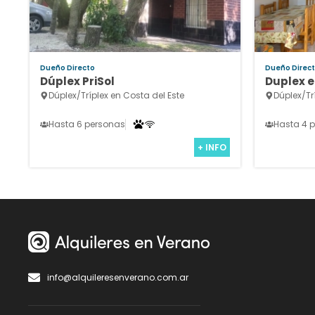
Dueño Directo
Dueño Direc
Dúplex PriSol
Duplex e
Dúplex/Tríplex en Costa del Este
Dúplex/Tr
Hasta 6 personas
Hasta 4 
+ INFO
info@alquileresenverano.com.ar