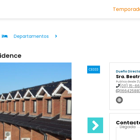
Temporada
Departamentos
idence
CE033
Dueño Direct
Sra. Beatr
Publica desde 21
(011) 15-6
116642588
Contactá
Llegada