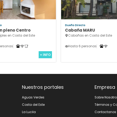
to
Dueño Directo
n pleno Centro
Cabaña MARU
íplex en Costa del Este
Cabañas en Costa del Este
personas
Hasta 6 personas
+ INFO
Nuestros portales
Empresa
Aguas Verdes
Sobre Nosotro
Costa del Este
Términos y C
La Lucila
Contactanos