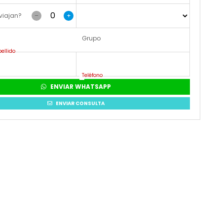
viajan?
–
+
Grupo
ellido
Teléfono