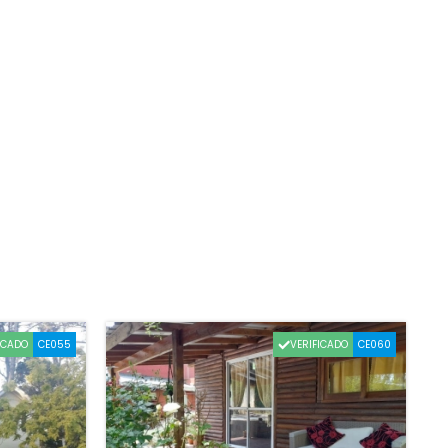
ICADO
VERIFICADO
CE055
CE060