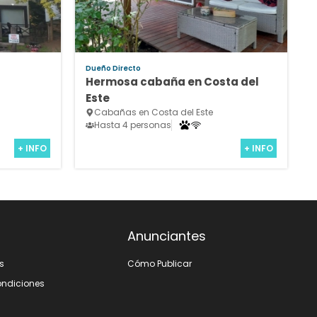
Dueño Directo
Hermosa cabaña en Costa del
Este
Cabañas en Costa del Este
Hasta 4 personas
+ INFO
+ INFO
Anunciantes
s
Cómo Publicar
ondiciones