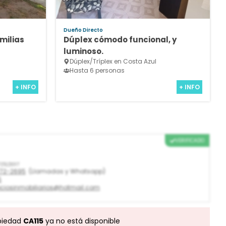
Dueño Directo
milias
Dúplex cómodo funcional, y
luminoso.
Dúplex/Tríplex en Costa Azul
Hasta 6 personas
+ INFO
+ INFO
VERIFICADO
7/12/2017
3772-2695
(Llamadas y Whatsapp)
5
ciosinmobiliarios@hotmail.com
piedad
CA115
ya no está disponible