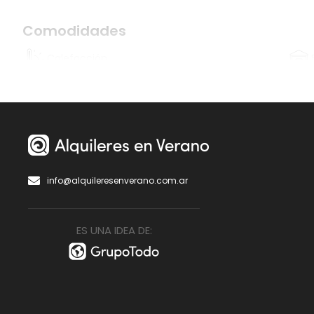
Comodidades
Calefacción
info@alquileresenverano.com.ar
ES UNA IDEA DE: