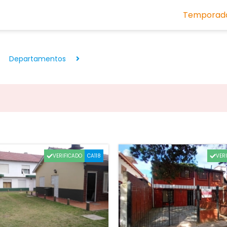
Temporada
Departamentos
.
VERIFICADO
VER
CA118