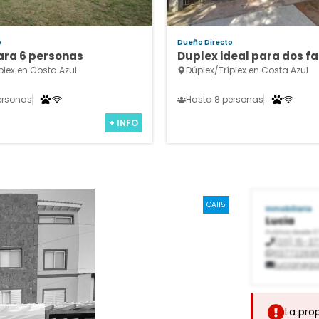
o
Dueño Directo
ara 6 personas
Duplex ideal para dos fa
plex en Costa Azul
Dúplex/Tríplex en Costa Azul
ersonas
Hasta 8 personas
+ INFO
CA115
Inmobiliaria
Lucia
Publica desde 0
(011) 15-
113772269
lucianego
La pro