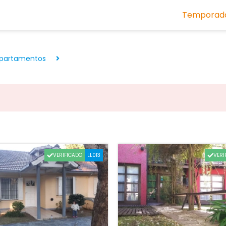
Temporada
partamentos
.
VERIFICADO
VERI
LL013