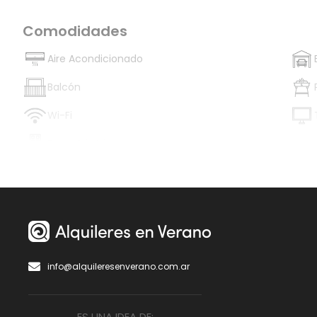
Comodidades
Aire Acondicionado
Balcón
Wi-Fi
Zona Céntrica
info@alquileresenverano.com.ar
ES UNA IDEA DE: