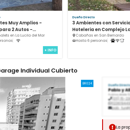
o
Dueño Directo
tes Muy Amplios -
3 Ambientes con Servici
para 2 Autos -
Hoteleria en Complejo L
lets en La Lucila del Mar
Cabañas en San Bernardo
d Absoluta
Vecindad - Estacionami
ersonas
Hasta 6 personas
(Opcional)
+ INFO
Garage Individual Cubierto
BR024
Dueño Direct
Pablo y A
Publica desde 1
(011) 15-2
112361944
pab_tur@
La pro