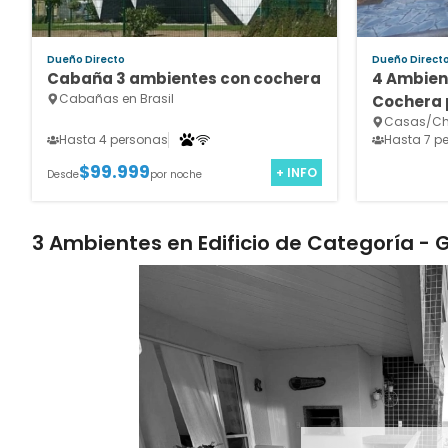
Dueño Directo
Dueño Direct
Cabaña 3 ambientes con cochera
4 Ambien
Cabañas en Brasil
Cochera 
Casas/Cha
Segurida
Hasta 4 personas
Hasta 7 p
$99.999
+ INFO
Desde
por noche
3 Ambientes en Edificio de Categoría - 