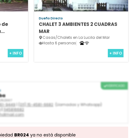
Dueño Directo
o de
CHALET 3 AMBIENTES 2 CUADRAS
a
MAR
Casas/Chalets en La Lucila del Mar
ento
Hasta 6 personas
+ INFO
+ INFO
VERIFICADO
o
lba
2/10/2007
361-9449
|
(011) 15-4581-6682
(Llamadas y Whatsapp)
9
|
1145816682
hotmail.com
piedad
BR024
ya no está disponible