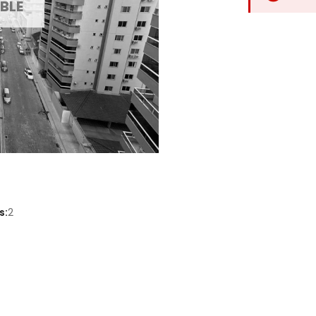
BLE
s:
2