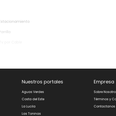
Estacionamiento
Parrilla
Tv por Cable
Nuestros portales
Empresa
Aguas Verdes
Sobre Nosotro
Costa del Este
Términos y C
La Lucila
Contactanos
Las Toninas