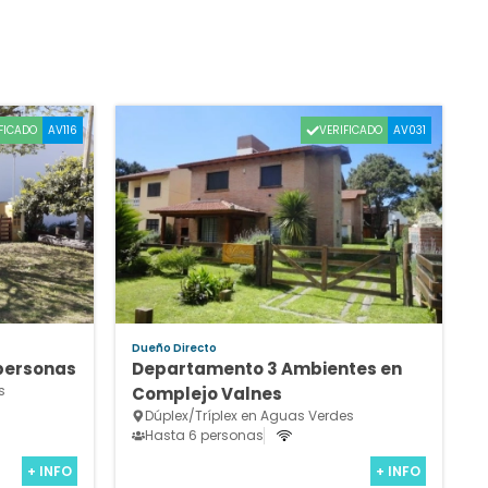
FICADO
VERIFICADO
AV116
AV031
Dueño Directo
personas
Departamento 3 Ambientes en
s
Complejo Valnes
Dúplex/Tríplex en Aguas Verdes
Hasta 6 personas
+ INFO
+ INFO