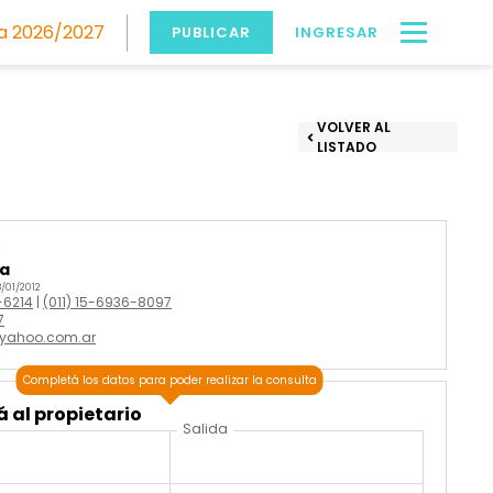
 2026/2027
PUBLICAR
INGRESAR
VOLVER AL
LISTADO
o
ma
/01/2012
-6214
|
(011) 15-6936-8097
7
@yahoo.com.ar
Completá los datos para poder realizar la consulta
 al propietario
Salida