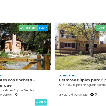
VERIFICADO
VERI
AV050
to
Dueño Directo
tes con Cochera -
Hermoso Dúplex para 6 
Dúplex/Tríplex en Aguas Verde
Parque
alets en Aguas Verdes
personas
Hasta 6 personas
+ INFO