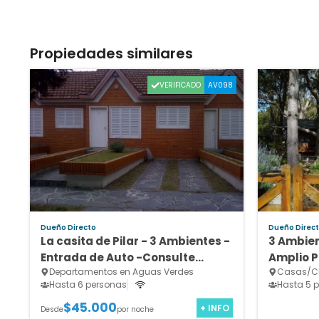
Propiedades similares
VERIFICADO
AV098
Dueño Directo
Dueño Direc
La casita de Pilar - 3 Ambientes -
3 Ambien
Entrada de Auto -Consulte
Amplio 
Departamentos en Aguas Verdes
Casas/Ch
Promociónes Especiales
Hasta 6 personas
Hasta 5 
$45.000
+ INFO
Desde
por noche