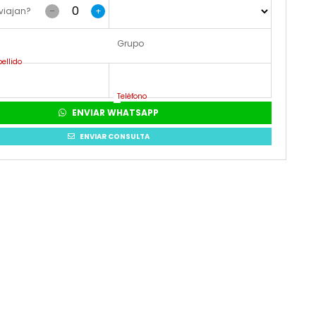
viajan?
–
+
Grupo
ellido
Teléfono