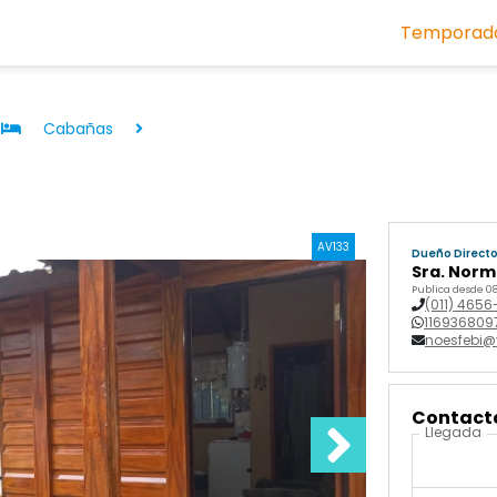
Temporada
Cabañas
AV133
Dueño Direct
Sra. Nor
Publica desde 08
(011) 4656
116936809
noesfebi
Contactá
Llegada