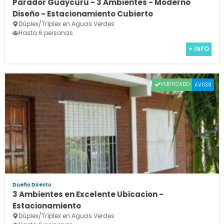
Parador Guaycuru - 3 Ambientes - Moderno
Diseño - Estacionamiento Cubierto
Dúplex/Tríplex en Aguas Verdes
Hasta 6 personas
+ INFO
VERIFICADO
AV038
Dueño Directo
3 Ambientes en Excelente Ubicacion -
Estacionamiento
Dúplex/Tríplex en Aguas Verdes