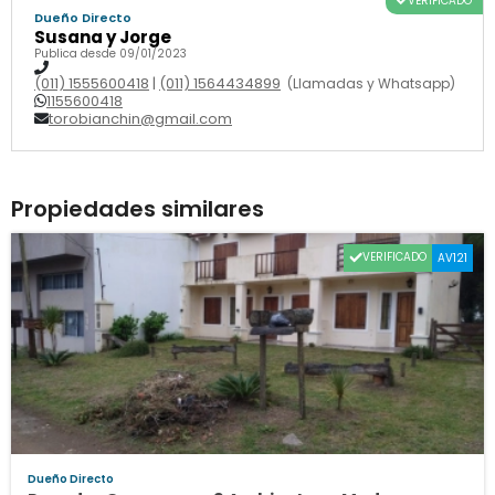
VERIFICADO
Dueño Directo
Susana y Jorge
Publica desde 09/01/2023
(011) 1555600418
|
(011) 1564434899
(Llamadas y Whatsapp)
1155600418
torobianchin@gmail.com
Propiedades similares
VERIFICADO
AV121
Dueño Directo